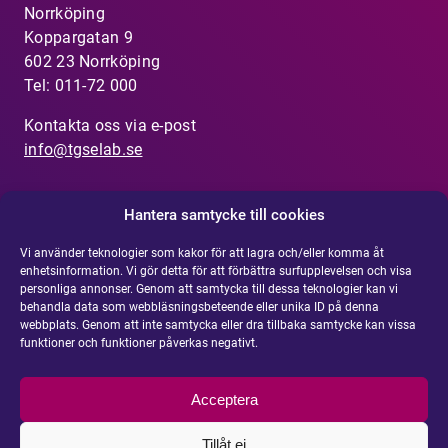
Norrköping
Koppargatan 9
602 23 Norrköping
Tel: 011-72 000
Kontakta oss via e-post
info@tgselab.se
Hantera samtycke till cookies
Vi använder teknologier som kakor för att lagra och/eller komma åt
Visselblåsarfunktion
enhetsinformation. Vi gör detta för att förbättra surfupplevelsen och visa
Har du uppmärksammat något som inte känns
personliga annonser. Genom att samtycka till dessa teknologier kan vi
rätt?
Rapportera din misstanke om olämpligt
behandla data som webbläsningsbeteende eller unika ID på denna
webbplats. Genom att inte samtycka eller dra tillbaka samtycke kan vissa
agerande eller oegentlighet
.
funktioner och funktioner påverkas negativt.
Integritetspolicy
Acceptera
Cookie policy
Tillåt ej