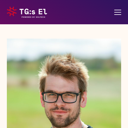
Våra tjänster
Om oss
Personal
Soltech Energy
Kontakt
Karriär
Pressrum