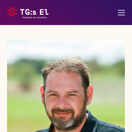
Våra tjänster
Om oss
Personal
Soltech Energy
Kontakt
Karriär
Pressrum