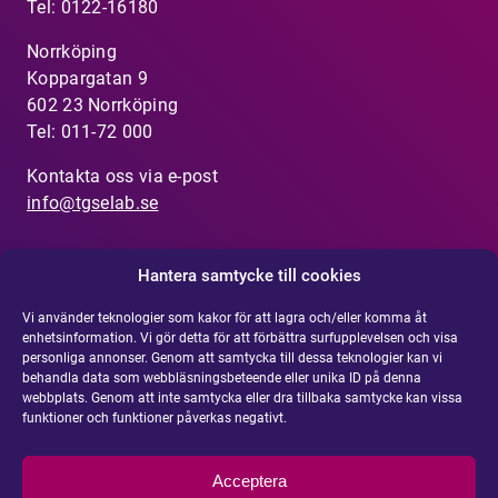
Tel: 0122-16180
Norrköping
Koppargatan 9
602 23 Norrköping
Tel: 011-72 000
Kontakta oss via e-post
info@tgselab.se
Hantera samtycke till cookies
Vi använder teknologier som kakor för att lagra och/eller komma åt
Visselblåsarfunktion
enhetsinformation. Vi gör detta för att förbättra surfupplevelsen och visa
Har du uppmärksammat något som inte känns
personliga annonser. Genom att samtycka till dessa teknologier kan vi
rätt?
Rapportera din misstanke om olämpligt
behandla data som webbläsningsbeteende eller unika ID på denna
webbplats. Genom att inte samtycka eller dra tillbaka samtycke kan vissa
agerande eller oegentlighet
.
funktioner och funktioner påverkas negativt.
Integritetspolicy
Acceptera
Cookie policy